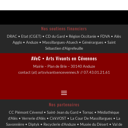
Nos soutiens financiers
DRAC • Etat (CGET) • CD du Gard • Région Occitanie • FDVA • Alès
Agglo • Anduze • Massillargues-Atuech • Générargues • Saint
Sébastien d’Aigrefeuille
AVeC • Arts Vivants en Cévennes
Mairie – Plan de Brie – 30140 Anduze
contact (at) artsvivantsencevennes.fr // 07.43.01.21.61
Nos partenaires
CC Piémont Cévenol • Saint-Jean du Gard • Tornac • Médiathèque
d’Alès • Verrerie d’Alès • CirkVOST • La Cour De Massillargues • La
Savonnière • Diptyk • Recyclerie d’Anduze • Musée du Désert • Val de