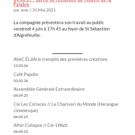
Palabre
par
avec
|
31.Mai.2021
La compagnie présentera son travail au public
vendredi 4 juin à 17h 45 au foyer de St Sébastien
d’Aigrefeuille.
AVeC ÉLAN le tremplin des premières créations
13.03.26
Café Papote
03.02.26
Assemblée Générale Extraordinaire
04.09.25
Cie Les Coriaces // Le Charivari du Monde (Harangue
clownesque)
04.09.25
After Collapse // Cie 1Watt
04.09.25