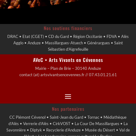
Nos soutiens financiers
DRAC • Etat (CGET) • CD du Gard • Région Occitanie • FDVA • Alès
Agglo • Anduze • Massillargues-Atuech • Générargues • Saint
Sébastien d’Aigrefeuille
AVeC • Arts Vivants en Cévennes
Mairie – Plan de Brie – 30140 Anduze
contact (at) artsvivantsencevennes.fr // 07.43.01.21.61
Nos partenaires
CC Piémont Cévenol • Saint-Jean du Gard • Tornac • Médiathèque
d’Alès • Verrerie d’Alès • CirkVOST • La Cour De Massillargues • La
Savonnière • Diptyk • Recyclerie d’Anduze • Musée du Désert • Val de