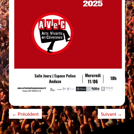
←
Précédent
Suivant
→