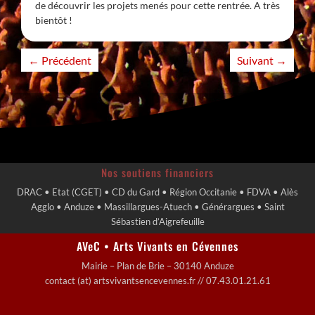
de découvrir les projets menés pour cette rentrée. A très
bientôt !
←
Précédent
Suivant
→
Nos soutiens financiers
DRAC • Etat (CGET) • CD du Gard • Région Occitanie • FDVA • Alès
Agglo • Anduze • Massillargues-Atuech • Générargues • Saint
Sébastien d’Aigrefeuille
AVeC • Arts Vivants en Cévennes
Mairie – Plan de Brie – 30140 Anduze
contact (at) artsvivantsencevennes.fr // 07.43.01.21.61