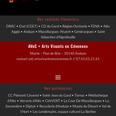
Nos soutiens financiers
DRAC • Etat (CGET) • CD du Gard • Région Occitanie • FDVA • Alès
Agglo • Anduze • Massillargues-Atuech • Générargues • Saint
Sébastien d’Aigrefeuille
AVeC • Arts Vivants en Cévennes
Mairie – Plan de Brie – 30140 Anduze
contact (at) artsvivantsencevennes.fr // 07.43.01.21.61
Nos partenaires
CC Piémont Cévenol • Saint-Jean du Gard • Tornac • Médiathèque
d’Alès • Verrerie d’Alès • CirkVOST • La Cour De Massillargues • La
Savonnière • Diptyk • Recyclerie d’Anduze • Musée du Désert • Val de
l’Hort • Les Lendemains, espace culturel La Berline