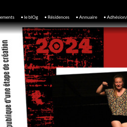
nements
• le blOg
• Résidences
• Annuaire
• Adhésion