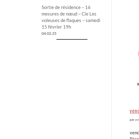
Sortie de résidence – 16
mesures de nœud – Cie Les
voleuses de flaques – samedi
15 février 19h
04.02.25
vend
par
av
vend