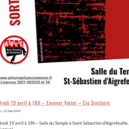
redi 19 avril à 18H – Envoyer Valser – Cie Similaire
ec
|
22.Mar.2024
redi 19 avril à 18h – Salle du Temple à Saint Sébastien d’Aigrefeuille.