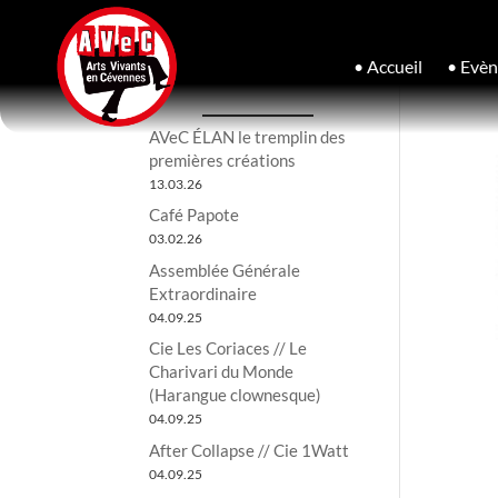
• Accueil
• Evè
AVeC ÉLAN le tremplin des
premières créations
13.03.26
Café Papote
03.02.26
Assemblée Générale
Extraordinaire
04.09.25
Cie Les Coriaces // Le
Charivari du Monde
(Harangue clownesque)
04.09.25
After Collapse // Cie 1Watt
04.09.25