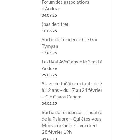
Forum des associations
d’Anduze
04.09.25
(pas de titre)
10.06.25
Sortie de résidence Cie Gai
Tympan
17.04.25
Festival AVeC’envie le 3 mai à
Anduze
29.03.25
Stage de théâtre enfants de 7
à 12 ans – du 17 au 21 février
– Cie Chaos Canem
04.02.25
Sortie de résidence – Théâtre
de la Palabre – Qui êtes-vous
Monsieur Getz ? – vendredi
28 février 19h
04.02.25