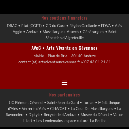
Nos soutiens financiers
DRAC • Etat (CGET) • CD du Gard • Région Occitanie • FDVA • Alès
Agglo • Anduze • Massillargues-Atuech • Générargues • Saint
Sébastien d’Aigrefeuille
AVeC • Arts Vivants en Cévennes
Mairie – Plan de Brie – 30140 Anduze
contact (at) artsvivantsencevennes.fr // 07.43.01.21.61
Nos partenaires
CC Piémont Cévenol • Saint-Jean du Gard • Tornac • Médiathèque
d’Alès • Verrerie d’Alès • CirkVOST • La Cour De Massillargues • La
Savonnière • Diptyk • Recyclerie d’Anduze • Musée du Désert • Val de
l’Hort • Les Lendemains, espace culturel La Berline