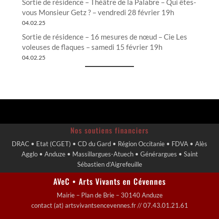
Sortie de résidence – Théâtre de la Palabre – Qui êtes-
vous Monsieur Getz ? – vendredi 28 février 19h
04.02.25
Sortie de résidence – 16 mesures de nœud – Cie Les
voleuses de flaques – samedi 15 février 19h
04.02.25
Nos soutiens financiers
DRAC • Etat (CGET) • CD du Gard • Région Occitanie • FDVA • Alès
Agglo • Anduze • Massillargues-Atuech • Générargues • Saint
Sébastien d’Aigrefeuille
AVeC • Arts Vivants en Cévennes
Mairie – Plan de Brie – 30140 Anduze
contact (at) artsvivantsencevennes.fr // 07.43.01.21.61