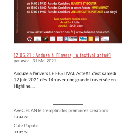
12.06.21 : Anduze à l’Envers, le festival acte#1
par
avec
|
31.Mai.2021
Anduze à l’envers LE FESTIVAL Acte#1 c’est samedi
12 juin 2021 dès 14h avec une grande traversée en
Highline….
AVeC ÉLAN le tremplin des premières créations
13.03.26
Café Papote
03.02.26