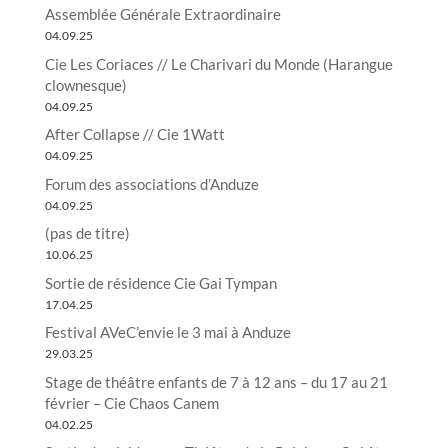
Assemblée Générale Extraordinaire
04.09.25
Cie Les Coriaces // Le Charivari du Monde (Harangue
clownesque)
04.09.25
After Collapse // Cie 1Watt
04.09.25
Forum des associations d’Anduze
04.09.25
(pas de titre)
10.06.25
Sortie de résidence Cie Gai Tympan
17.04.25
Festival AVeC’envie le 3 mai à Anduze
29.03.25
Stage de théâtre enfants de 7 à 12 ans – du 17 au 21
février – Cie Chaos Canem
04.02.25