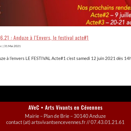
6.21 : Anduze à l’Envers, le festival acte#1
ec
|
31.Mai.2021
ze à l’envers LE FESTIVAL Acte#1 c’est samedi 12 juin 2021 dès 14h
AVeC • Arts Vivants en Cévennes
Mairie – Plan de Brie – 30140 Anduze
contact (at) artsvivantsencevennes.fr // 07.43.01.21.61