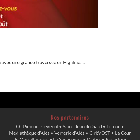
 avec une grande traversée en Highline….
Nos partenaires
CC Piémont Cévenol • Saint-Jean du Gard • Tornac •
Médiathèque d’Alès • Verrerie d’Alès • CirkVOST • La Cour
De Massillargues • La Savonnière • Diptyk • Recyclerie