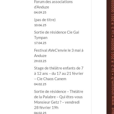
Forum des associations
d’Anduze
04.09.25
(pas de titre)
10.06.25
Sortie de résidence Cie Gai
Tympan
17.04.25
Festival AVeC’envie le 3 mai à
Anduze
29.03.25
Stage de théâtre enfants de 7
à 12 ans – du 17 au 21 février
– Cie Chaos Canem
04.02.25
Sortie de résidence – Théâtre
de la Palabre – Qui êtes-vous
Monsieur Getz ? – vendredi
28 février 19h
04.02.25