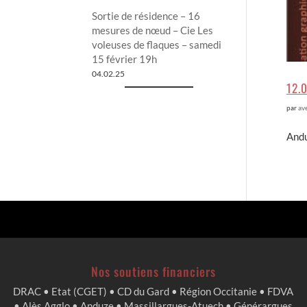
Sortie de résidence – 16
mesures de nœud – Cie Les
voleuses de flaques – samedi
15 février 19h
04.02.25
12.0
par
av
Andu
Nos soutiens financiers
DRAC • Etat (CGET) • CD du Gard • Région Occitanie • FDVA
• Alès Agglo • Anduze • Massillargues-Atuech • Générargues