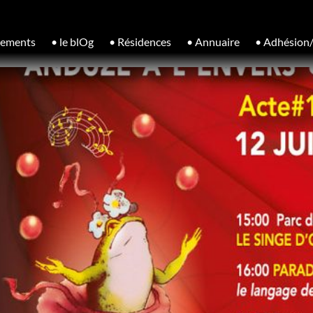
nements
• le blOg
• Résidences
• Annuaire
• Adhésion