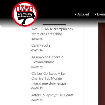
• Accueil
• Evè
AVeC ÉLAN le tremplin des
premières créations
13.03.26
Café Papote
03.02.26
Assemblée Générale
Extraordinaire
04.09.25
Cie Les Coriaces // Le
Charivari du Monde
(Harangue clownesque)
04.09.25
After Collapse // Cie 1Watt
04.09.25