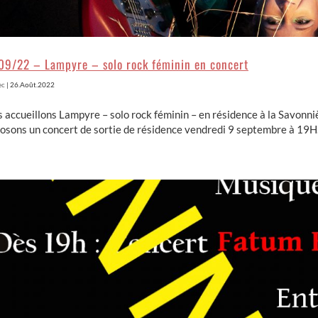
09/22 – Lampyre – solo rock féminin en concert
ec
|
26.Août.2022
 accueillons Lampyre – solo rock féminin – en résidence à la Savonni
osons un concert de sortie de résidence vendredi 9 septembre à 19H.