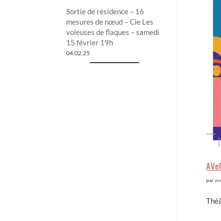
Sortie de résidence – 16
mesures de nœud – Cie Les
voleuses de flaques – samedi
15 février 19h
04.02.25
AVe
par
av
Théâ