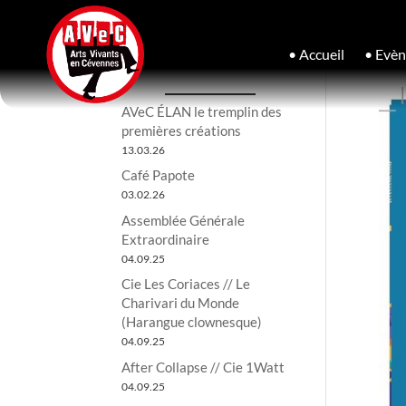
• Accueil
• Evè
AVeC ÉLAN le tremplin des
premières créations
13.03.26
Café Papote
03.02.26
Assemblée Générale
Extraordinaire
04.09.25
Cie Les Coriaces // Le
Charivari du Monde
(Harangue clownesque)
04.09.25
After Collapse // Cie 1Watt
04.09.25