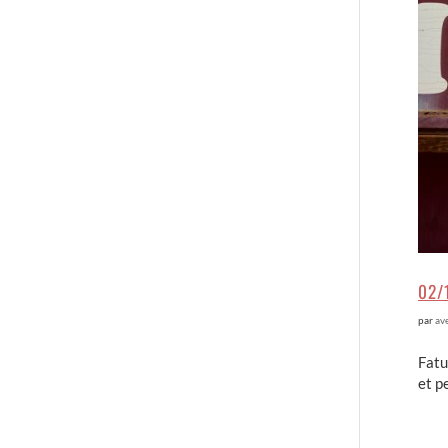
02/
par
av
Fatu
et p