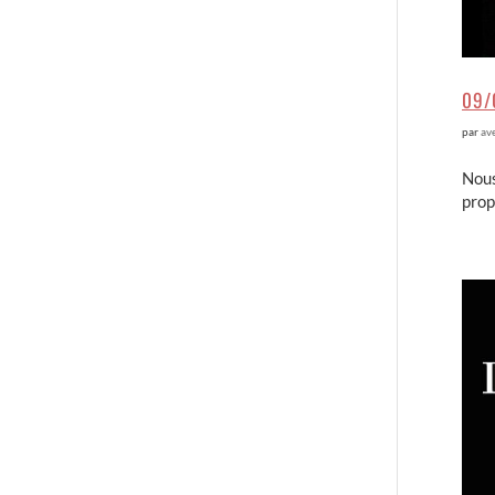
09/
par
av
Nous
prop