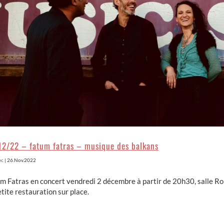
12/22 – fatum fatras – musique des balkans
ec
|
26.Nov.2022
m Fatras en concert vendredi 2 décembre à partir de 20h30, salle Ro
etite restauration sur place.