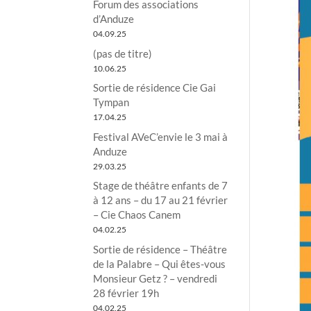
Forum des associations
d’Anduze
04.09.25
(pas de titre)
10.06.25
Sortie de résidence Cie Gai
Tympan
17.04.25
Festival AVeC’envie le 3 mai à
Anduze
29.03.25
Stage de théâtre enfants de 7
à 12 ans – du 17 au 21 février
– Cie Chaos Canem
04.02.25
Sortie de résidence – Théâtre
de la Palabre – Qui êtes-vous
Monsieur Getz ? – vendredi
28 février 19h
04.02.25