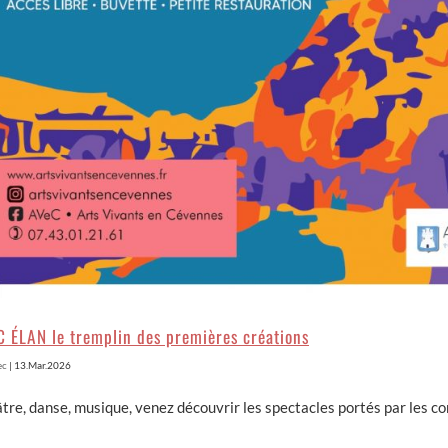
C ÉLAN le tremplin des premières créations
ec
|
13.Mar.2026
tre, danse, musique, venez découvrir les spectacles portés par les c