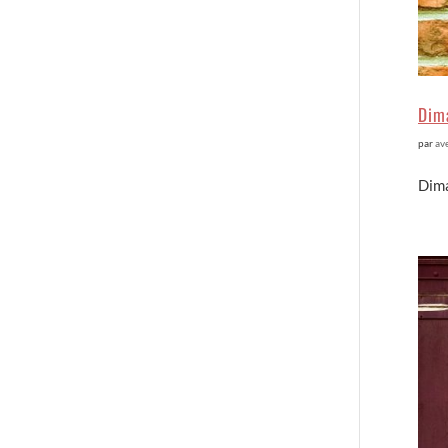
Dima
par
av
Dima