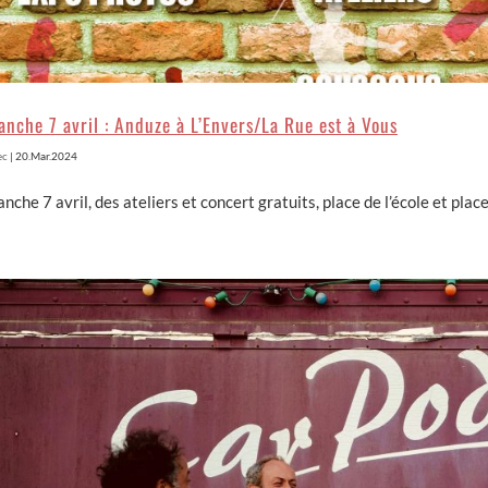
nche 7 avril : Anduze à L’Envers/La Rue est à Vous
ec
|
20.Mar.2024
nche 7 avril, des ateliers et concert gratuits, place de l’école et pla