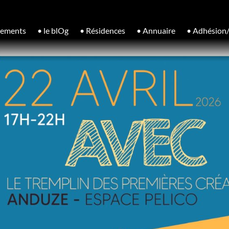
nements
• le blOg
• Résidences
• Annuaire
• Adhésion