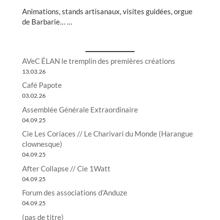
Animations, stands artisanaux, visites guidées, orgue
de Barbarie… …
AVeC ÉLAN le tremplin des premières créations
13.03.26
Café Papote
03.02.26
Assemblée Générale Extraordinaire
04.09.25
Cie Les Coriaces // Le Charivari du Monde (Harangue
clownesque)
04.09.25
After Collapse // Cie 1Watt
04.09.25
Forum des associations d’Anduze
04.09.25
(pas de titre)