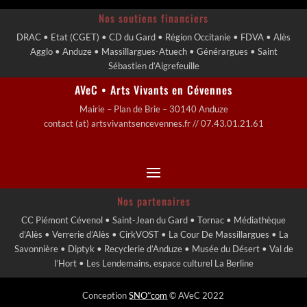
Nos soutiens financiers
DRAC • Etat (CGET) • CD du Gard • Région Occitanie • FDVA • Alès
Agglo • Anduze • Massillargues-Atuech • Générargues • Saint
Sébastien d’Aigrefeuille
AVeC • Arts Vivants en Cévennes
Mairie – Plan de Brie – 30140 Anduze
contact (at) artsvivantsencevennes.fr // 07.43.01.21.61
Nos partenaires
CC Piémont Cévenol • Saint-Jean du Gard • Tornac • Médiathèque
d’Alès • Verrerie d’Alès • CirkVOST • La Cour De Massillargues • La
Savonnière • Diptyk • Recyclerie d’Anduze • Musée du Désert • Val de
l’Hort • Les Lendemains, espace culturel La Berline
Conception
SNO’‘com
© AVeC 2022