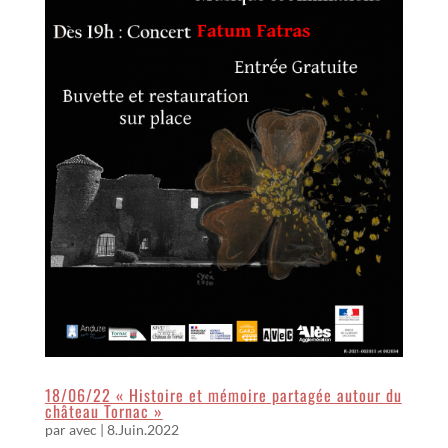
18/06/22 « Histoire et mémoire partagée autour du
château Tornac »
par
avec
|
8.Juin.2022