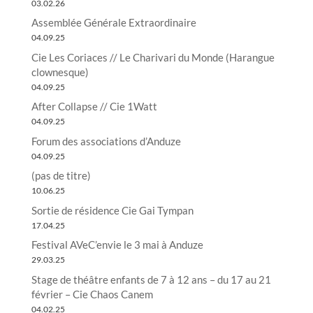
03.02.26
Assemblée Générale Extraordinaire
04.09.25
Cie Les Coriaces // Le Charivari du Monde (Harangue
clownesque)
04.09.25
After Collapse // Cie 1Watt
04.09.25
Forum des associations d’Anduze
04.09.25
(pas de titre)
10.06.25
Sortie de résidence Cie Gai Tympan
17.04.25
Festival AVeC’envie le 3 mai à Anduze
29.03.25
Stage de théâtre enfants de 7 à 12 ans – du 17 au 21
février – Cie Chaos Canem
04.02.25