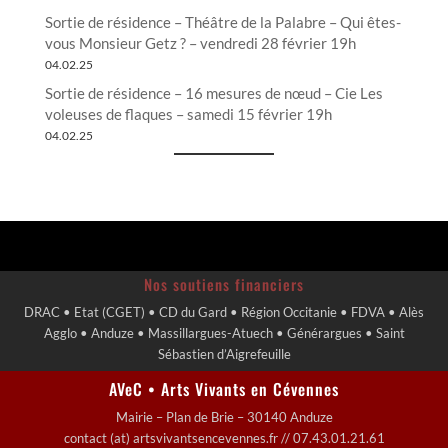
Sortie de résidence – Théâtre de la Palabre – Qui êtes-
vous Monsieur Getz ? – vendredi 28 février 19h
04.02.25
Sortie de résidence – 16 mesures de nœud – Cie Les
voleuses de flaques – samedi 15 février 19h
04.02.25
Nos soutiens financiers
DRAC • Etat (CGET) • CD du Gard • Région Occitanie • FDVA • Alès
Agglo • Anduze • Massillargues-Atuech • Générargues • Saint
Sébastien d’Aigrefeuille
AVeC • Arts Vivants en Cévennes
Mairie – Plan de Brie – 30140 Anduze
contact (at) artsvivantsencevennes.fr // 07.43.01.21.61