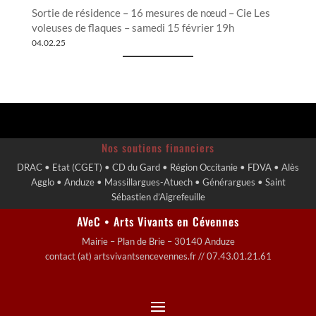
Sortie de résidence – 16 mesures de nœud – Cie Les
voleuses de flaques – samedi 15 février 19h
04.02.25
Nos soutiens financiers
DRAC • Etat (CGET) • CD du Gard • Région Occitanie • FDVA • Alès
Agglo • Anduze • Massillargues-Atuech • Générargues • Saint
Sébastien d’Aigrefeuille
AVeC • Arts Vivants en Cévennes
Mairie – Plan de Brie – 30140 Anduze
contact (at) artsvivantsencevennes.fr // 07.43.01.21.61