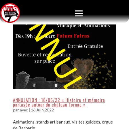
ANNULATION : 18/06/22 « Histoire et mémoire
partagée autour du château Tornac »
par
avec
|
16.Juin.2022
Animations, stands artisanaux, visites guidées, orgue
de Barbarie… …