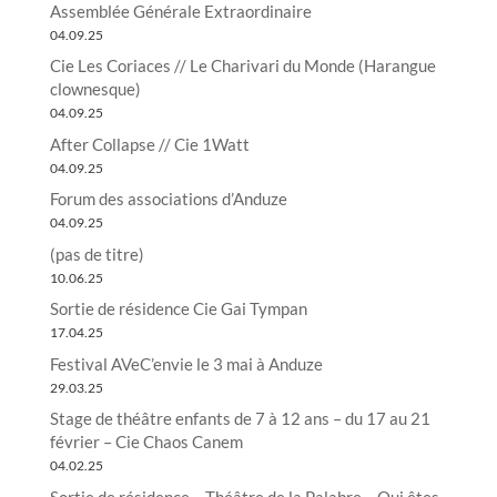
Assemblée Générale Extraordinaire
04.09.25
Cie Les Coriaces // Le Charivari du Monde (Harangue
clownesque)
04.09.25
After Collapse // Cie 1Watt
04.09.25
Forum des associations d’Anduze
04.09.25
(pas de titre)
10.06.25
Sortie de résidence Cie Gai Tympan
17.04.25
Festival AVeC’envie le 3 mai à Anduze
29.03.25
Stage de théâtre enfants de 7 à 12 ans – du 17 au 21
février – Cie Chaos Canem
04.02.25
Sortie de résidence – Théâtre de la Palabre – Qui êtes-