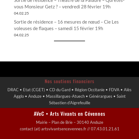
vous Monsieur Getz ? – vendredi 28 février 19h
04.02.25
Sortie de résidence – 16 mesures de nœud – Cie Les
voleuses de flaques – samedi 15 février 19h
04.02.25
Nos soutiens financiers
DRAC • Etat (CGET) • CD du Gard • Région Occitanie • FDVA • Alès
Agglo • Anduze • Massillargues-Atuech • Générargues • Saint
Sébastien d’Aigrefeuille
AVeC • Arts Vivants en Cévennes
Mairie – Plan de Brie – 30140 Anduze
contact (at) artsvivantsencevennes.fr // 07.43.01.21.61