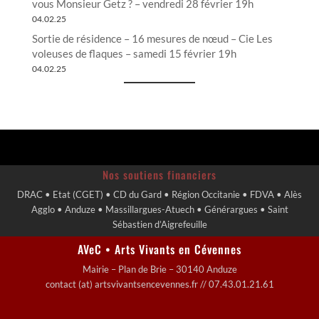
vous Monsieur Getz ? – vendredi 28 février 19h
04.02.25
Sortie de résidence – 16 mesures de nœud – Cie Les
voleuses de flaques – samedi 15 février 19h
04.02.25
Nos soutiens financiers
DRAC • Etat (CGET) • CD du Gard • Région Occitanie • FDVA • Alès
Agglo • Anduze • Massillargues-Atuech • Générargues • Saint
Sébastien d’Aigrefeuille
AVeC • Arts Vivants en Cévennes
Mairie – Plan de Brie – 30140 Anduze
contact (at) artsvivantsencevennes.fr // 07.43.01.21.61