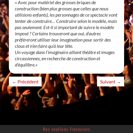
«
Avec pour matériel des grosses briques de
construction (bien plus grosses que celles que nous
utilisions enfants), les personnages de ce spectacle vont
tenter de construire… Construire selon le modèle, mais
pas seulement. Est-il si important de suivre le modèle
imposé ? Certains trouveront que oui, d’autres
préféreront utiliser leur imagination pour sortir des
clous et n’en faire qu’à leur tête.
Un voyage dans l’imaginaire alliant théâtre et images
circassiennes, en recherche de construction et
d’équilibre.
«
←
Précédent
Suivant
→
Nos soutiens financiers