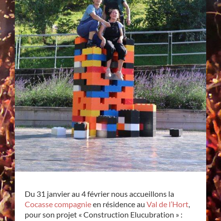
Du 31 janvier au 4 février nous accueillons la
Cocasse compagnie
en résidence au
Val de l’Hort
,
pour son projet « Construction Elucubration » :