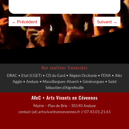
←
Précédent
Suivant
→
Nos soutiens financiers
DRAC • Etat (CGET) • CD du Gard • Région Occitanie • FDVA • Alès
Agglo • Anduze • Massillargues-Atuech • Générargues • Saint
Sébastien d’Aigrefeuille
AVeC • Arts Vivants en Cévennes
Mairie – Plan de Brie – 30140 Anduze
contact (at) artsvivantsencevennes.fr // 07.43.01.21.61