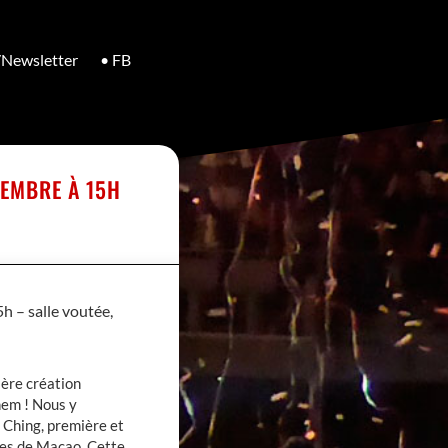
/Newsletter
• FB
VEMBRE À 15H
h – salle voutée,
ière création
nem ! Nous y
 Ching, première et
tes de Macao. Cette