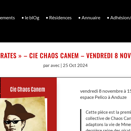
nements
• le blOg
• Résidences
• Annuaire
• Adhésion
PIRATES » – CIE CHAOS CANEM – VENDREDI 8 NO
par
avec
|
25 Oct 2024
vendredi 8 novembre à 15
espace Pelico à Anduze
Cette pièce est la prem
collective de Chaos Ca
adaptons la vie de Mme
dernière reine des pira