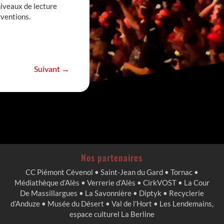
iveaux de lecture
erventions.
Suivant
→
Nos partenaires
CC Piémont Cévenol • Saint-Jean du Gard • Tornac •
Médiathèque d’Alès • Verrerie d’Alès • CirkVOST • La Cour
De Massillargues • La Savonnière • Diptyk • Recyclerie
d’Anduze • Musée du Désert • Val de l’Hort • Les Lendemains,
espace culturel La Berline