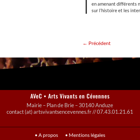
en amenant différents n
sur l’histoire et les int
←
Précédent
AVeC • Arts Vivants en Cévennes
Mairie – Plan de Brie – 30140 Anduze
contact (at) artsvivantsencevennes.fr // 07.43.01.21.61
• A propos
• Mentions légales