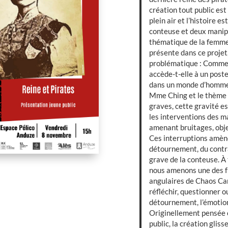
création tout public est
plein air et l’histoire e
conteuse et deux manip
thématique de la femm
présente dans ce projet,
problématique : Comm
accède-t-elle à un po
dans un monde d’hommes 
Mme Ching et le thème 
graves, cette gravité e
les interventions des m
amenant bruitages, obje
Ces interruptions amèn
détournement, du contra
grave de la conteuse. À 
nous amenons une des f
angulaires de Chaos Ca
réfléchir, questionner ou
détournement, l’émotion 
Originellement pensée
public, la création gliss