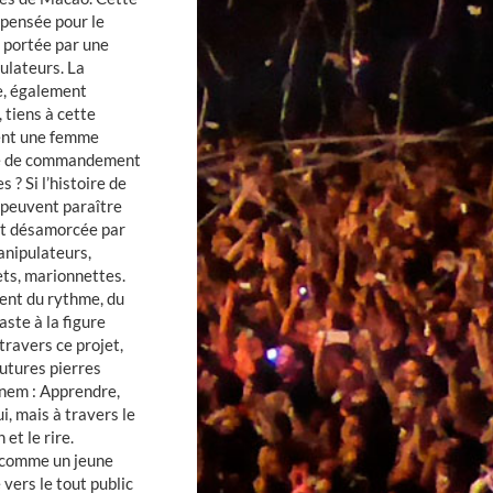
 pensée pour le
st portée par une
ulateurs. La
e, également
 tiens à cette
ent une femme
ste de commandement
? Si l’histoire de
peuvent paraître
st désamorcée par
anipulateurs,
ts, marionnettes.
ent du rythme, du
ste à la figure
travers ce projet,
utures pierres
nem : Apprendre,
i, mais à travers le
et le rire.
 comme un jeune
e vers le tout public