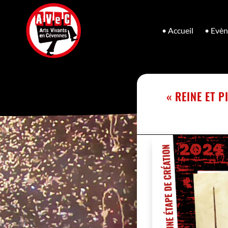
• Accueil
• Evè
« REINE ET 