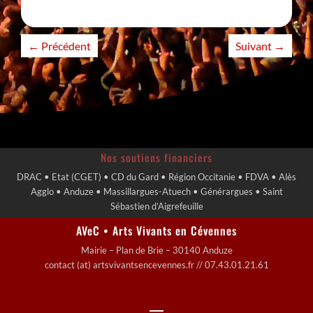
←
Précédent
Suivant
→
Nos soutiens financiers
DRAC • Etat (CGET) • CD du Gard • Région Occitanie • FDVA • Alès
Agglo • Anduze • Massillargues-Atuech • Générargues • Saint
Sébastien d’Aigrefeuille
AVeC • Arts Vivants en Cévennes
Mairie – Plan de Brie – 30140 Anduze
contact (at) artsvivantsencevennes.fr // 07.43.01.21.61