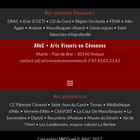
Nos soutiens financiers
DRAC • Etat (CGET) • CD du Gard • Région Occitanie • FDVA • Alès
Agglo • Anduze • Massillargues-Atuech • Générargues • Saint
Sébastien d’Aigrefeuille
AVeC • Arts Vivants en Cévennes
Mairie – Plan de Brie – 30140 Anduze
contact (at) artsvivantsencevennes.fr // 07.43.01.21.61
Nos partenaires
CC Piémont Cévenol • Saint-Jean du Gard • Tornac • Médiathèque
d’Alès • Verrerie d’Alès • CirkVOST • La Cour De Massillargues • La
Savonnière • Diptyk • Recyclerie d’Anduze • Musée du Désert • Val de
l’Hort • Les Lendemains, espace culturel La Berline
Conception
SNO’‘com
© AVeC 2022