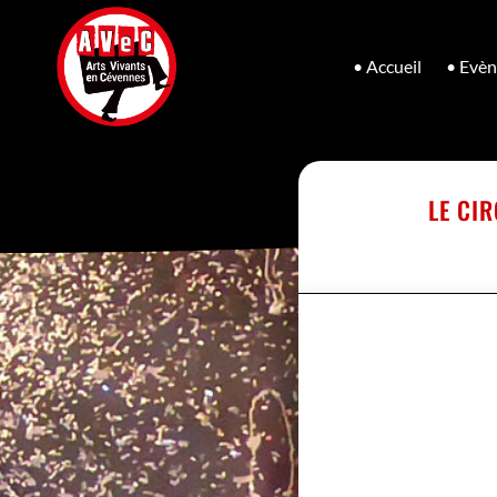
• Accueil
• Evè
LE CI