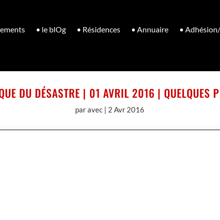
nements
• le blOg
• Résidences
• Annuaire
• Adhésion
RQUE DU DÉSASTRE | 01 AVRIL 2016 | QUELQUES 
par
avec
|
2 Avr 2016