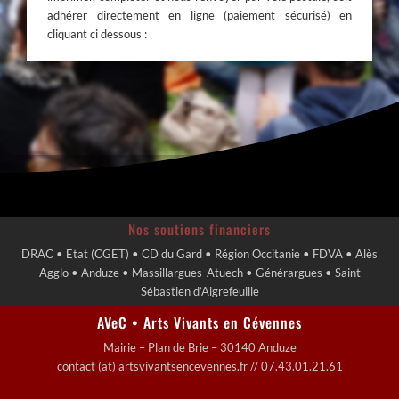
adhérer directement en ligne (paiement sécurisé) en
cliquant ci dessous :
Nos soutiens financiers
DRAC • Etat (CGET) • CD du Gard • Région Occitanie • FDVA • Alès
Agglo • Anduze • Massillargues-Atuech • Générargues • Saint
Sébastien d’Aigrefeuille
AVeC • Arts Vivants en Cévennes
Mairie – Plan de Brie – 30140 Anduze
contact (at) artsvivantsencevennes.fr // 07.43.01.21.61