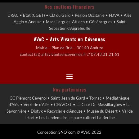
Nos soutiens financiers
DRAC • Etat (CGET) • CD du Gard • Région Occitanie • FDVA • Alès
Agglo • Anduze • Massillargues-Atuech • Générargues • Saint
Sébastien d’Aigrefeuille
AVeC • Arts Vivants en Cévennes
Mairie – Plan de Brie – 30140 Anduze
contact (at) artsvivantsencevennes.fr // 07.43.01.21.61
Nos partenaires
CC Piémont Cévenol • Saint-Jean du Gard • Tornac • Médiathèque
d’Alès • Verrerie d’Alès • CirkVOST • La Cour De Massillargues • La
Savonnière • Diptyk • Recyclerie d’Anduze • Musée du Désert • Val de
l’Hort • Les Lendemains, espace culturel La Berline
Conception
SNO’‘com
© AVeC 2022