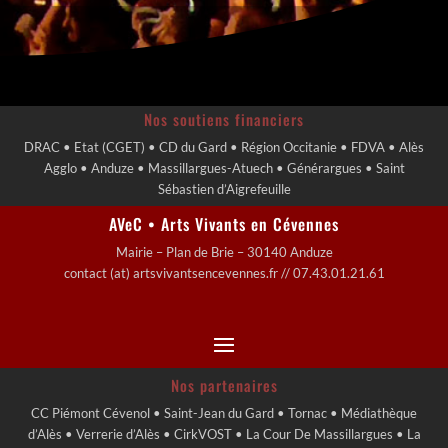
Nos soutiens financiers
DRAC • Etat (CGET) • CD du Gard • Région Occitanie • FDVA • Alès
Agglo • Anduze • Massillargues-Atuech • Générargues • Saint
Sébastien d’Aigrefeuille
AVeC • Arts Vivants en Cévennes
Mairie – Plan de Brie – 30140 Anduze
contact (at) artsvivantsencevennes.fr // 07.43.01.21.61
Nos partenaires
CC Piémont Cévenol • Saint-Jean du Gard • Tornac • Médiathèque
d’Alès • Verrerie d’Alès • CirkVOST • La Cour De Massillargues • La