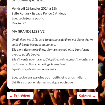
ce nouveau spectacle :
Vendredi 26 janvier 2024 à 15h
Salle
Rohan – Espace Pélico à Anduze
Spectacle jeune public
Durée 30′
MA GRANDE LESSIVE
Un fil, deux fils, 3 fils sont tendus avec du linge qui sèche.
Arrive
cette drôle de fille avec sa panière.
Elle vient détendre le linge, s’amuse de tout, et se transforme
avec ce qu’elle trouve.
Elle s’invente aventurière, Cléopâtre, geisha, jusqu’à monter sur
un fil pour y décrocher le linge le plus haut.
Équilibriste, elle danse dans les airs.
Spectacle sans paroles pour petits et grands mêlant
théâtre corporel, danse, musique et cirque.
←
Précédent
Suivant
→