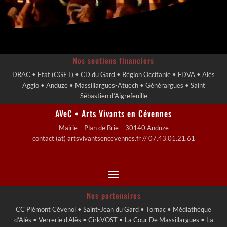
Nos soutiens financiers
DRAC • Etat (CGET) • CD du Gard • Région Occitanie • FDVA • Alès
Agglo • Anduze • Massillargues-Atuech • Générargues • Saint
Sébastien d’Aigrefeuille
AVeC • Arts Vivants en Cévennes
Mairie – Plan de Brie – 30140 Anduze
contact (at) artsvivantsencevennes.fr // 07.43.01.21.61
Nos partenaires
CC Piémont Cévenol • Saint-Jean du Gard • Tornac • Médiathèque
d’Alès • Verrerie d’Alès • CirkVOST • La Cour De Massillargues • La