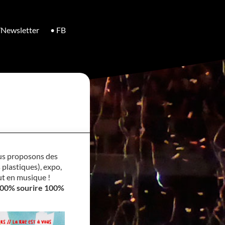
/Newsletter
• FB
us proposons des
s plastiques), expo,
ut en musique !
100% sourire 100%