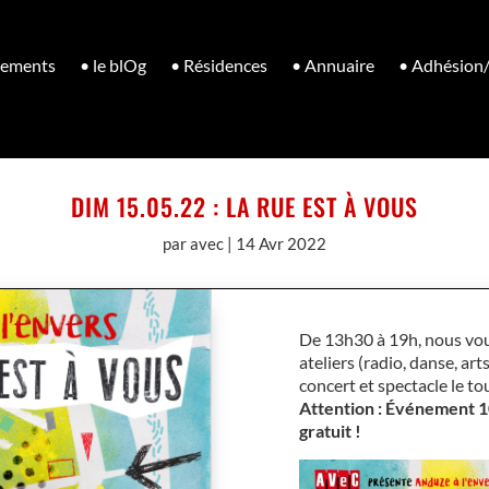
nements
• le blOg
• Résidences
• Annuaire
• Adhésion
DIM 15.05.22 : LA RUE EST À VOUS
par
avec
|
14 Avr 2022
De 13h30 à 19h, nous vo
ateliers (radio, danse, art
concert et spectacle le to
Attention : Événement 
gratuit !