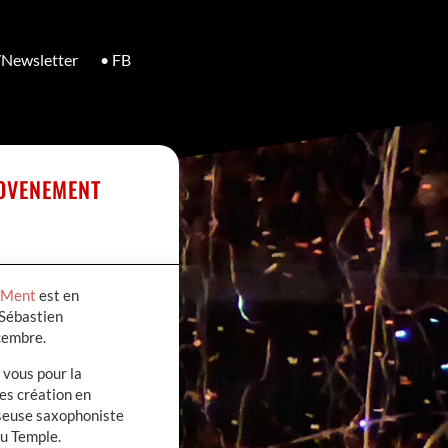
/Newsletter
• FB
OOVENEMENT
Ment
est en
 Sébastien
écembre.
vous pour la
es création en
seuse saxophoniste
au Temple.