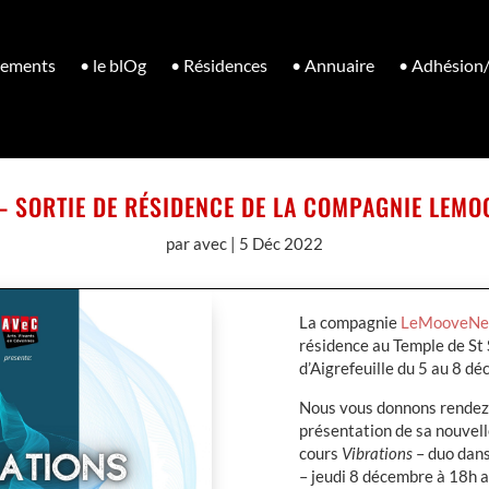
nements
• le blOg
• Résidences
• Annuaire
• Adhésion
– SORTIE DE RÉSIDENCE DE LA COMPAGNIE LEM
par
avec
|
5 Déc 2022
La compagnie
LeMooveNe
résidence au Temple de St
d’Aigrefeuille du 5 au 8 d
Nous vous donnons rendez 
présentation de sa nouvell
cours
Vibrations
– duo dan
– jeudi 8 décembre à 18h 